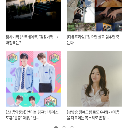
탐사기획 [스트레이트] '검찰개혁' 그
[다큐프라임] ‘걸으면 살고 멈추면 죽
마침표는?
는다’
[쇼! 음악중심] 앤더블 김규빈·투어스
[생방송 행복드림 로또 6/45] - <마음
도훈 ‘음중’ 막방, 1년...
을 다독이는 목소리로 온정...